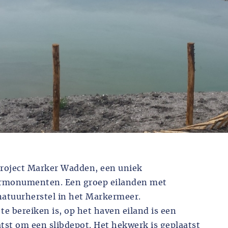
oject Marker Wadden, een uniek
urmonumenten. Een groep eilanden met
 natuurherstel in het Markermeer.
te bereiken is, op het haven eiland is een
st om een slibdepot. Het hekwerk is geplaatst