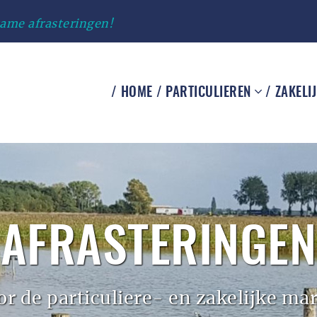
zame afrasteringen!
HOME
PARTICULIEREN
ZAKELI
AFRASTERINGEN
or de particuliere- en zakelijke mar