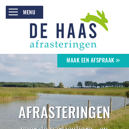
MENU
HOME
PARTICULIEREN
ZAKELIJK
MAAK EEN AFSPRAAK
PROJECTEN
OVER DE HAAS
CONTACT
AFRASTERINGEN