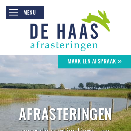
MENU
HOME
PARTICULIEREN
ZAKELIJK
MAAK EEN AFSPRAAK
PROJECTEN
OVER DE HAAS
CONTACT
AFRASTERINGEN